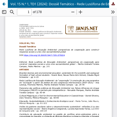
Vol. 15 N.º 1, TD1 (2024): Dossiê Temático - Rede Lusófona de Educação Ambiental: perspectivas de cooperação para construir respostas sociais a uma crise socioambiental global